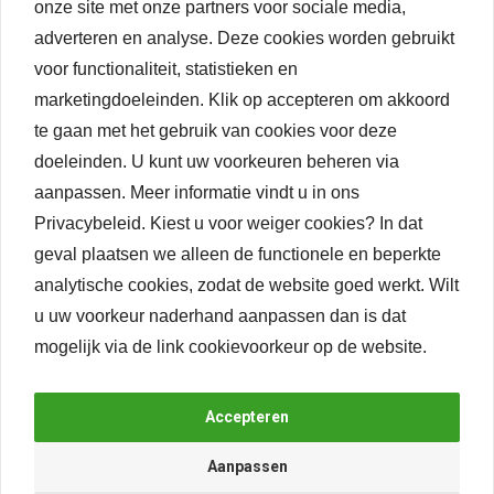
onze site met onze partners voor sociale media,
adverteren en analyse. Deze cookies worden gebruikt
voor functionaliteit, statistieken en
marketingdoeleinden. Klik op accepteren om akkoord
24-uurs levering*
Lage verzendkosten
te gaan met het gebruik van cookies voor deze
doeleinden. U kunt uw voorkeuren beheren via
Keukenlade.nl
aanpassen.
Meer informatie vindt u in ons
Privacybeleid
. Kiest u voor weiger cookies? In dat
Bedrijfsgegevens
geval plaatsen we alleen de functionele en beperkte
Contact
analytische cookies, zodat de website goed werkt. Wilt
Privacybeleid
u uw voorkeur naderhand aanpassen dan is dat
Cookievoorkeur
mogelijk via de link
cookievoorkeur
op de website.
Vacatures
9
4.368 reviews
Klantenservice