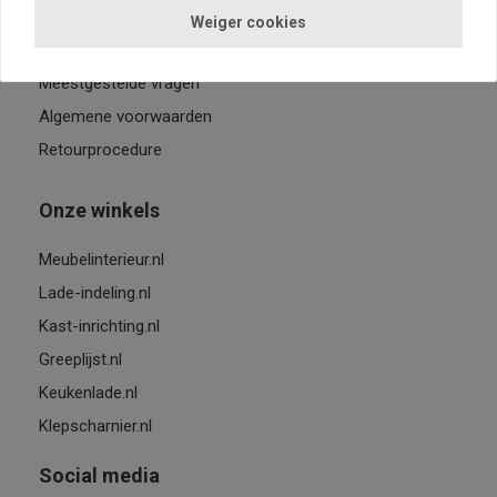
Servicelijn 9-21 uur
Weiger cookies
Verzenden / afhalen
Meestgestelde vragen
Algemene voorwaarden
Retourprocedure
Onze winkels
Meubelinterieur.nl
Lade-indeling.nl
Kast-inrichting.nl
Greeplijst.nl
Keukenlade.nl
Klepscharnier.nl
Social media