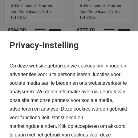
Artikelnummer: Houten
Artikelnummer: Houten
lade Amerikaans Noten
lade Amerikaans Noten
tot 90 cm
tot 90 cm
€244,
30
€277,
10
per stuk, incl.
per stuk, incl.
Privacy-Instelling
btw
btw
Op deze website gebruiken we cookies om inhoud en
advertenties voor u te personaliseren, functies voor
sociale media aan te bieden en ons websiteverkeer te
analyseren. We delen informatie over uw gebruik van
onze site met onze partners voor sociale media,
adverteren en analyse. Deze cookies worden gebruikt
voor functionaliteit, statistieken en
marketingdoeleinden. Klik op accepteren om akkoord
Houten lade Noten
Houten lade Noten
te gaan met het gebruik van cookies voor deze
hoogte 215-275 mm
hoogte 295-395 mm