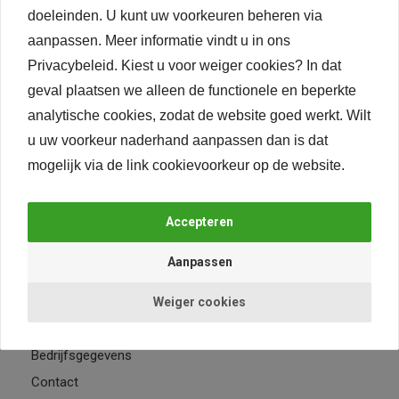
Artikelnummer: Houten
Artikelnummer: Houten
doeleinden. U kunt uw voorkeuren beheren via
lade Amerikaans Noten
lade Amerikaans Noten
aanpassen.
Meer informatie vindt u in ons
tot 90 cm
tot 90 cm
Privacybeleid
. Kiest u voor weiger cookies? In dat
€343,
27
€417,
25
geval plaatsen we alleen de functionele en beperkte
per stuk, incl.
per stuk, incl.
analytische cookies, zodat de website goed werkt. Wilt
btw
btw
u uw voorkeur naderhand aanpassen dan is dat
mogelijk via de link
cookievoorkeur
op de website.
24-uurs levering*
Lage verzendkosten
Weiger cookies
Keukenlade.nl
Bedrijfsgegevens
Contact