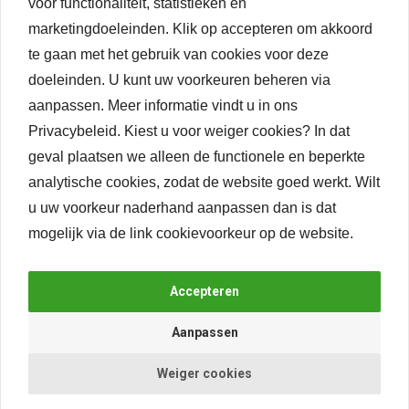
voor functionaliteit, statistieken en
marketingdoeleinden. Klik op accepteren om akkoord
te gaan met het gebruik van cookies voor deze
remove
add
Bestellen
doeleinden. U kunt uw voorkeuren beheren via
aanpassen.
Meer informatie vindt u in ons
24-uurs levering (uitgezonderd maatwerk)
Privacybeleid
. Kiest u voor weiger cookies? In dat
Lage verzendkosten
geval plaatsen we alleen de functionele en beperkte
Levering België
analytische cookies, zodat de website goed werkt. Wilt
u uw voorkeur naderhand aanpassen dan is dat
Specificaties
mogelijk via de link
cookievoorkeur
op de website.
Bijlagen
Beoordelingen
Weiger cookies
Gerelateerde producten