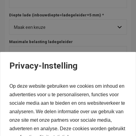
Lade-indelingen:
Bij zowel de lades voor in de keuken als bij lades in de
Diepte lade (inbouwdiepte=ladegeleider+5 mm) *
badkamer en garderobekast zijn er diverse mogelijkheden de
lades in te delen.
Dit kan met dwarverdelingen en met
lengteverdelingen en een combinatie daarvan. Op de
website
hebben wij alle mogelijk
heden voor u
Lade-indeling.nl
op een rij gezet.
Maximale belasting ladegeleider
Privacy-Instelling
Vullijst t.b.v. scharnieren
Op deze website gebruiken we cookies om inhoud en
advertenties voor u te personaliseren, functies voor
Antislip mat tot kastbreedte 120 cm
sociale media aan te bieden en ons websiteverkeer te
analyseren. We delen informatie over uw gebruik van
onze site met onze partners voor sociale media,
Offerte voor een lade-indeling
adverteren en analyse. Deze cookies worden gebruikt