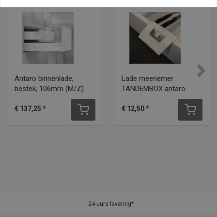
Antaro binnenlade,
Lade meenemer
bestek, 106mm (M/Z)
TANDEMBOX antaro
€
137,25
*
€
12,50
*
24-uurs levering*